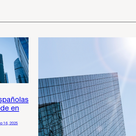
spañolas
ede en
p 16, 2025