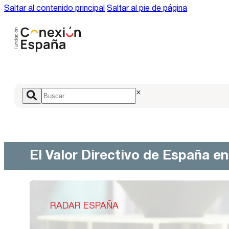
Saltar al contenido principal
Saltar al pie de página
×
El Valor Directivo de España e
RADAR ESPAÑA