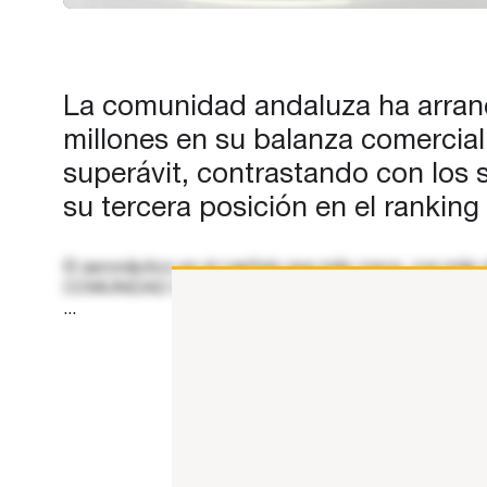
SALDO POSITIVO EN SU BAL
COMERCIAL CON EL EXTERIO
Andalucía ha iniciado…
La comunidad andaluza ha arranca
millones en su balanza comercial
superávit, contrastando con los 
su tercera posición en el ranking
El aeronáutico es el capítulo que más crece, con más
COMUNIDAD DEL ‘PODIUM EXPORTADOR’ CON SAL
...