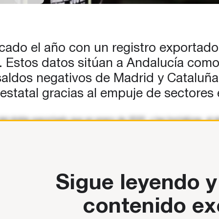
ANZA
R
do el año con un registro exportador 
. Estos datos sitúan a Andalucía como
saldos negativos de Madrid y Cataluña
 estatal gracias al empuje de sectores 
 del doble exportado que en enero de 2025, y las hortalizas, 
DO POSITIVO EN SU BALANZA COMERCIAL CON
Sigue leyendo y
contenido ex