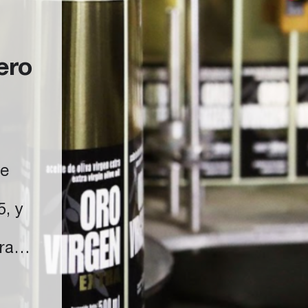
ero
ue
, y
,
ra
ES