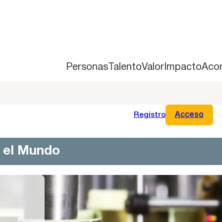
Personas
Talento
Valor
Impacto
Aco
Registro
Acceso
n el Mundo