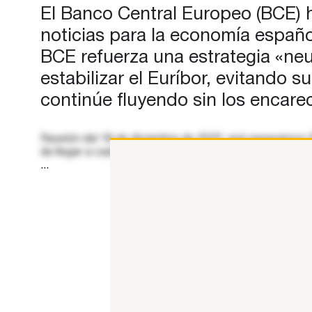
El Banco Central Europeo (BCE) h
noticias para la economía españo
BCE refuerza una estrategia «neu
estabilizar el Euríbor, evitando 
continúe fluyendo sin los encar
Reunión del 18 de diciembre de 2025: qué esperamos El 
de llegar a cada reunión con todas las opciones sobre
...