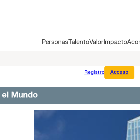
Personas
Talento
Valor
Impacto
Aco
Registro
Acceso
n el Mundo