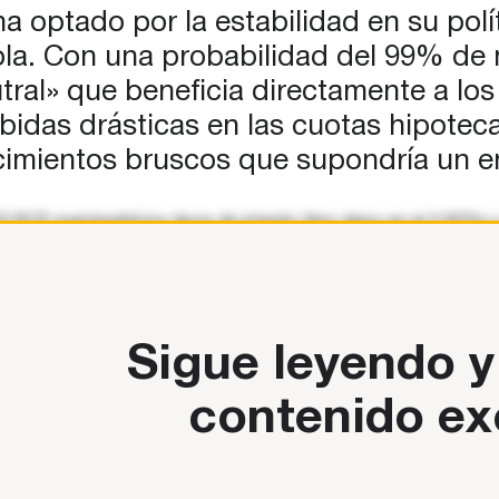
a optado por la estabilidad en su pol
la. Con una probabilidad del 99% de m
tral» que beneficia directamente a lo
subidas drásticas en las cuotas hipote
ecimientos bruscos que supondría un 
BCE mantendrá los tipos de interés (tipo depo en el 2,00%) y se
 la mesa y basar las
Sigue leyendo y
contenido ex