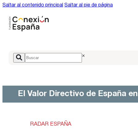
Saltar al contenido principal
Saltar al pie de página
×
El Valor Directivo de España e
RADAR ESPAÑA