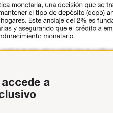
ítica monetaria, una decisión que se 
antener el tipo de depósito (depo) an
s hogares. Este anclaje del 2% es fun
carias y asegurando que el crédito a em
endurecimiento monetario.
guirá sin dar pistas sobre la evolución futura de su política 
 accede a
clusivo