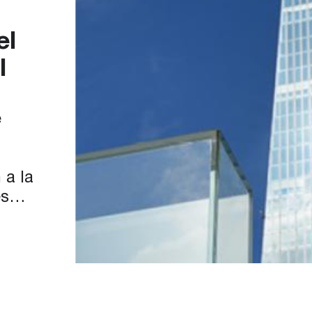
el
l
e
 a la
esde
enido