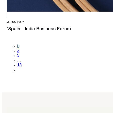
Jul 08, 2026
‘Spain – India Business Forum
1
2
3
…
13