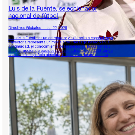
Luis de la Fuente, seleccionador
nacional de fútbol
Directivos Globales — Jul 22, 2026
Luis de la Fuente es un entrenador y exfutbolista español cuya
trayectoria representa un modelo de liderazgo basado en la
continuidad, el conocimiento de las personas, la confianza y
la construcción de equipos cohesionados. Desde 2022, dirige
la selección española absoluta, después de desarrollar una
prolongada labor en las categorías inferiores de la Real
Federación…