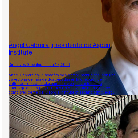
Ángel Cabrera, presidente de Aspen
Institute
Directivos Globales — Jun 17, 2026
Ángel Cabrera es un académico y gestor institucional con una
trayectoria de más de dos décadas en la dirección de
entidades de educación superior y organizaciones de
liderazgo en Europa y Estados Unidos. Actualmente ejerce
como presidente del Georgia Institute of Technology (Georgia
Tech) y ha sido nombrado presidente y CEO del Aspen
Institute, cargo…