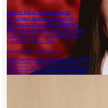
Beatriz Pérez vicepresidenta
ejecutiva y directora global de
Comunicaciones, Sostenibilidad y
Alianzas Estratégicas en The Coca-
Cola Company, y presidenta de la
Fundación Coca-Cola
Directivos Globales — May 27, 2026
Beatriz Pérez ejerce como vicepresidenta ejecutiva y directora
global de Comunicaciones, Sostenibilidad y Alianzas
Estratégicas en The Coca-Cola Company, además de presidir
la Fundación Coca-Cola. Su trayectoria en la multinacional,
iniciada en 1994, se caracteriza por una progresión continua
desde funciones operativas y de gestión de marca en el
mercado norteamericano hacia la dirección estratégica…