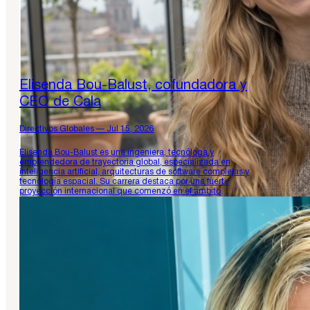
Elisenda Bou-Balust, cofundadora y
CEO de Cala
Directivos Globales — Jul 15, 2026
Elisenda Bou-Balust es una ingeniera, tecnóloga y
emprendedora de trayectoria global, especializada en
inteligencia artificial, arquitecturas de software complejas y
tecnología espacial. Su carrera destaca por una fuerte
proyección internacional que comenzó en el ámbito
académico, colaborando en proyectos de transferencia de
energía inalámbrica para satélites en el Instituto Tecnológico
de Massachusetts (MIT) y en…