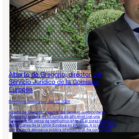
Alberto de Gregorio, director del
Servicio Jurídico de la Comisión
Europea
Directivos Globales — Jun 10, 2026
Alberto de Gregorio, director del Servicio Jurídico de la
Comisión Europea, es un jurista de alto nivel con una
trayectoria de cerca de veinticinco años en el corazón de las
instituciones de la Unión Europea en Bruselas. A lo largo de su
carrera en la abogacía pública internacional, ha consolidado
un perfil con una marcada…