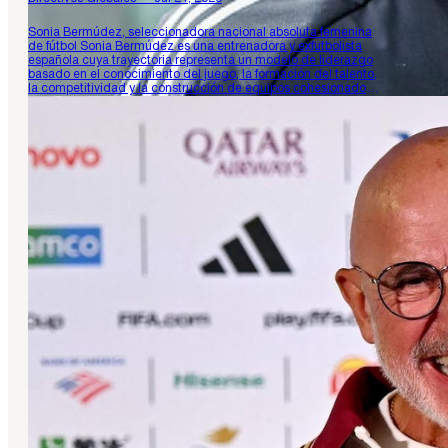
Sonia Bermúdez, seleccionadora nacional absoluta femenina
de fútbol Sonia Bermúdez es una entrenadora y exfutbolista
española cuya trayectoria representa un modelo de liderazgo
basado en el conocimiento del juego, la formación del talento,
la competitividad y la construcción de equipos cohesionados.
Desde 2025 dirige la selección española absoluta femenina,
después de desarrollar su carrera técnica…