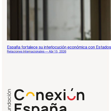
España fortalece su interlocución económica con Estados U
Relaciones Internacionales — Abr 15, 2026