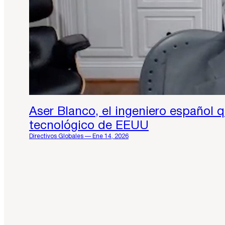
Aser Blanco, el ingeniero español q
tecnológico de EEUU
Directivos Globales — Ene 14, 2026