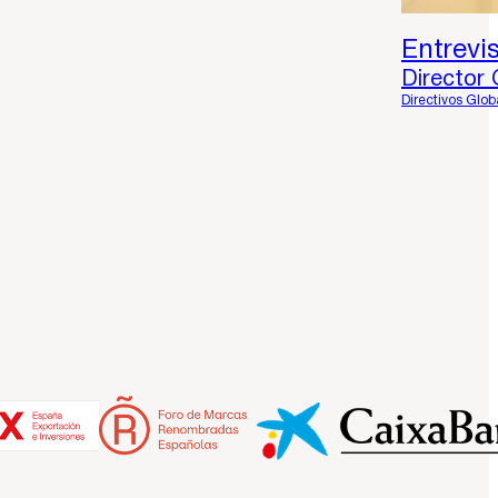
Entrevi
Director
Directivos Glo