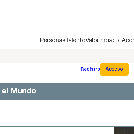
Personas
Talento
Valor
Impacto
Aco
Registro
Acceso
n el Mundo