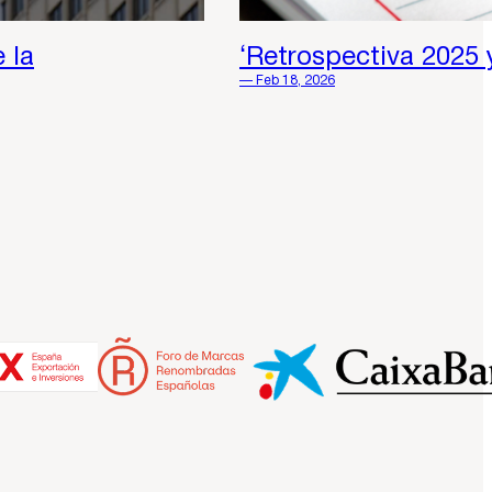
 la
‘Retrospectiva 2025 
— Feb 18, 2026