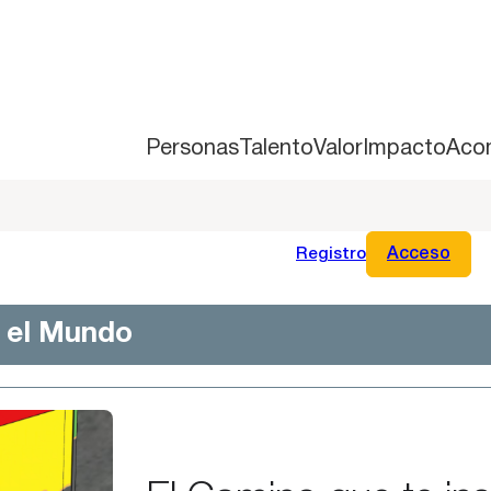
Personas
Talento
Valor
Impacto
Aco
Registro
Acceso
n el Mundo