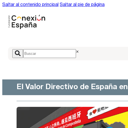
Saltar al contenido principal
Saltar al pie de página
×
El Valor Directivo de España e