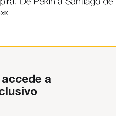
spira. De Pekín a Santiago d
18:00
 accede a
clusivo