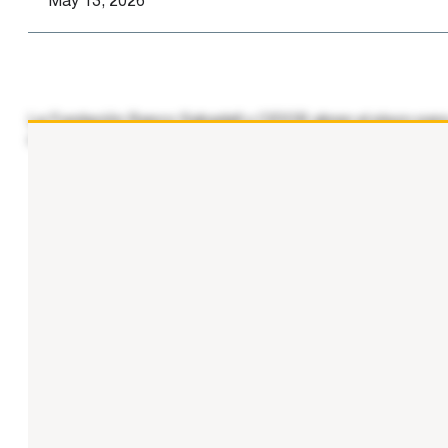
May 13, 2026
La Fundación Banco Sabadell y CIDOB abren el plazo para 
capacidad para analizar las nuevas dinámicas de la geopolít
...