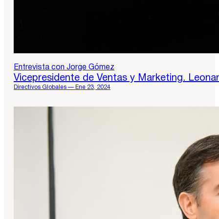
Entrevista con Jorge Gómez
Vicepresidente de Ventas y Marketing. Leona
Directivos Globales — Ene 23, 2024