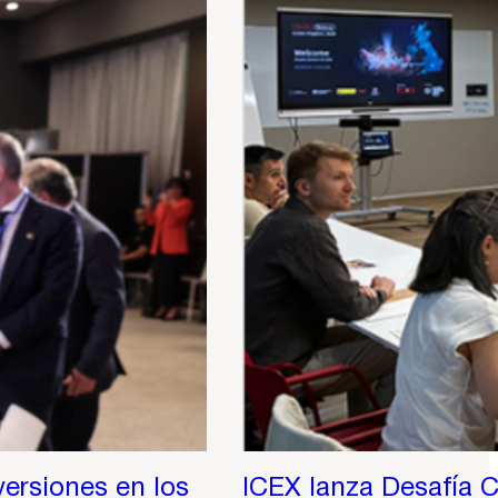
versiones en los
ICEX lanza Desafía Ci