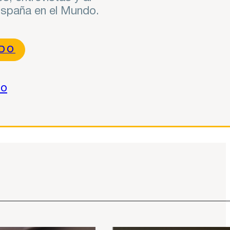
 España en el Mundo.
NDO
do