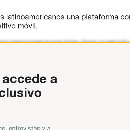
ños latinoamericanos una plataforma c
tivo móvil.
ejor manera la magia de estas fechas. Gracias a la aplicación q
 accede a
clusivo
s, entrevistas y al