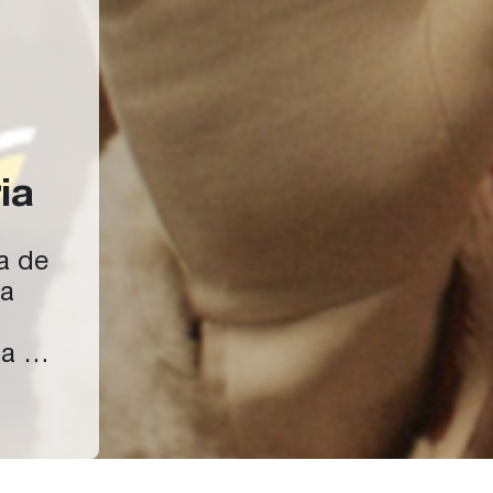
ia
a de
ra
a
a la
la
s de
na