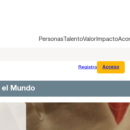
Personas
Talento
Valor
Impacto
Aco
Registro
Acceso
n el Mundo