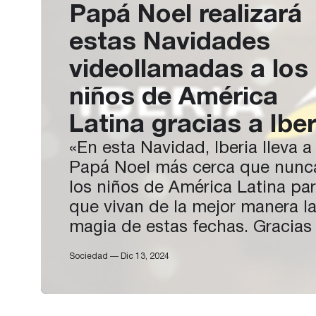
Papá Noel realizará
estas Navidades
videollamadas a los
niños de América
Latina gracias a Iber
«En esta Navidad, Iberia lleva a
Papá Noel más cerca que nunc
los niños de América Latina pa
que vivan de la mejor manera l
magia de estas fechas. Gracias 
aplicación que ha desarrollado 
Sociedad — Dic 13, 2024
aerolínea para celebrar estas
fechas, los niños, y no tan niño
América Latina podrán hacer u