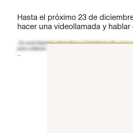
videollamada…
Hasta el próximo 23 de diciembre
hacer una videollamada y hablar 
«En esta Navidad, Iberia lleva a Papá Noel más cerca q
para celebrar estas fechas, los niños, y no tan niños 
...