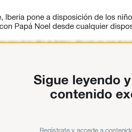
, Iberia pone a disposición de los ni
con Papá Noel desde cualquier disposi
ue nunca de los niños de América Latina para que vivan de la m
de América
Sigue leyendo y
contenido ex
Regístrate y accede a contenido