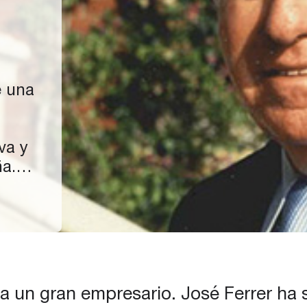
e una
va y
ña.
rer
a
Su
 un gran empresario. José Ferrer ha 