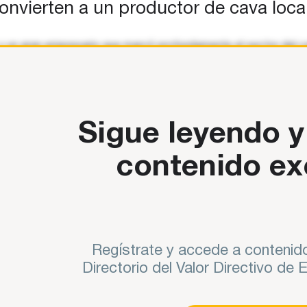
onvierten a un productor de cava local 
e y un gran empresario que marcó profundamente el sector del ca
ñarle en la transformación
Sigue leyendo y
contenido ex
Regístrate y accede a contenido
Directorio del Valor Directivo de