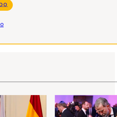
NDO
do