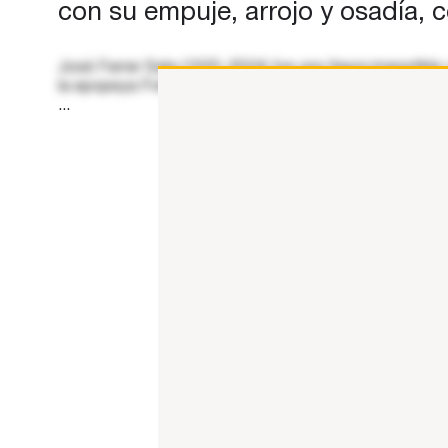
con su empuje, arrojo y osadía, c
José Ferrer Sala (1925-2024) fue una figura irrepetibl
la epopeya Freixenet y he tenido la fortuna de acompa
...