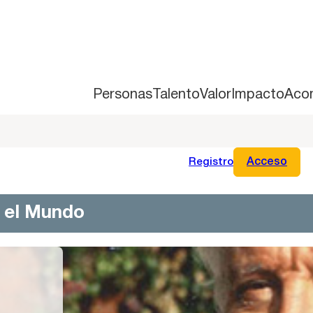
Personas
Talento
Valor
Impacto
Aco
Registro
Acceso
n el Mundo