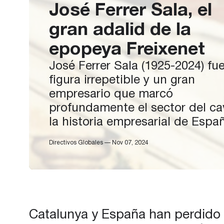
José Ferrer Sala, el
gran adalid de la
epopeya Freixenet
José Ferrer Sala (1925-2024) fu
figura irrepetible y un gran
empresario que marcó
profundamente el sector del ca
la historia empresarial de Espa
Siempre he dicho que José Fer
Directivos Globales — Nov 07, 2024
ha sido el gran adalid de la
epopeya Freixenet y he tenido l
fortuna de acompañarle en la
transformación de la empresa. 
infancia…
Catalunya y España han perdido a