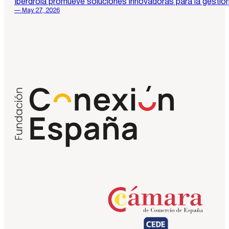
Iberdrola promueve soluciones innovadoras para la gesti
— May 27, 2026