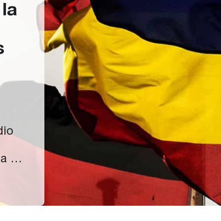
 la
s
dio
a la
rump