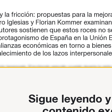
as
,…
a y la fricción: propuestas para la mej
ro Iglesias y Florian Kommer examinan
tores sostienen que estos roces no se 
 protagonismo de España en la Unión 
 alianzas económicas en torno a biene
alecimiento de los lazos interpersonal
te tensionada. El incómodo episodio ocurrido durante la visit
dencia la falta de sintonía entre los dos países. Las
Sigue leyendo y
contenido ex