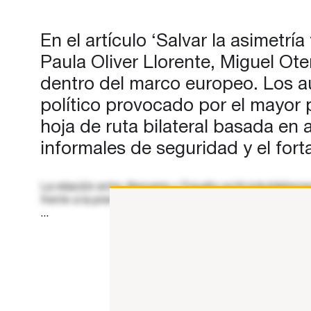
sintonía entre los dos países. L
razones para la asincronía son
En el artículo ‘Salvar la asimetrí
Paula Oliver Llorente, Miguel Ote
dentro del marco europeo. Los au
político provocado por el mayor
hoja de ruta bilateral basada en
informales de seguridad y el fort
La relación entre Alemania y España está indudablemen
frente a la prensa ante el silencio de Merz, puso en evi
...