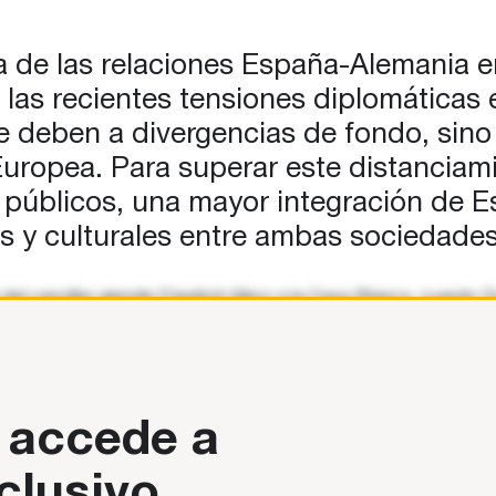
ora de las relaciones España-Alemania en
 las recientes tensiones diplomáticas 
deben a divergencias de fondo, sino a
Europea. Para superar este distancia
s públicos, una mayor integración de E
es y culturales entre ambas sociedades
a del canciller alemán Friedrich Merz a la Casa Blanca, cuando
 accede a
clusivo