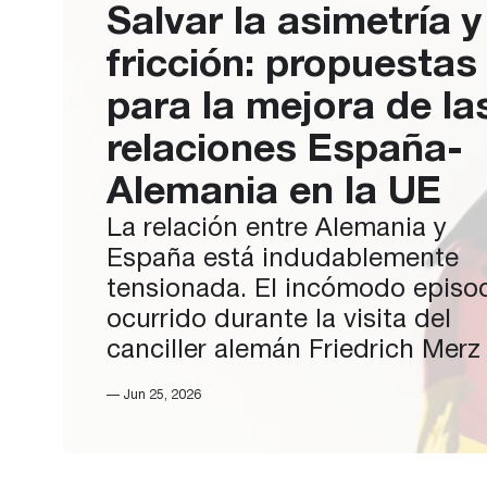
Salvar la asimetría y
fricción: propuestas
para la mejora de la
relaciones España-
Alemania en la UE
La relación entre Alemania y
España está indudablemente
tensionada. El incómodo episo
ocurrido durante la visita del
canciller alemán Friedrich Merz 
Casa Blanca, cuando Donald T
— Jun 25, 2026
reprendió a España frente a la
prensa ante el silencio de Merz,
puso en evidencia la falta de