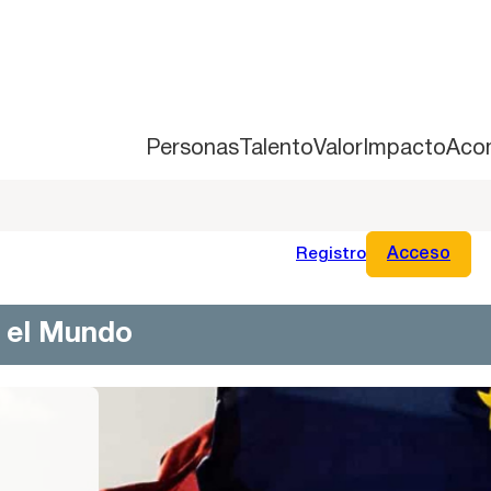
Personas
Talento
Valor
Impacto
Aco
Registro
Acceso
n el Mundo