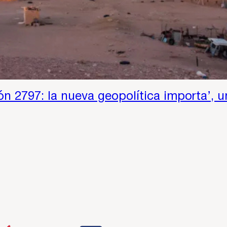
ón 2797: la nueva geopolítica importa’, u