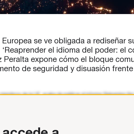
n Europea se ve obligada a rediseñar 
ado ‘Reaprender el idioma del poder: el
z Peralta expone cómo el bloque comu
mento de seguridad y disuasión frente
miembros de la UE, acaba de publicar el informe Relearning t
n Europa y
 accede a