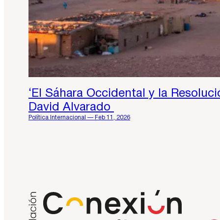
‘El Sáhara Occidental y la Resoluci
David Alvarado
Política Internacional — Feb 11, 2026