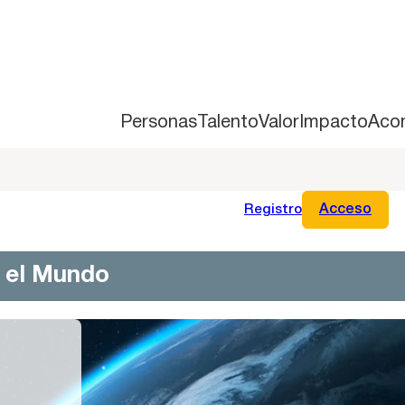
Personas
Talento
Valor
Impacto
Aco
Registro
Acceso
n el Mundo