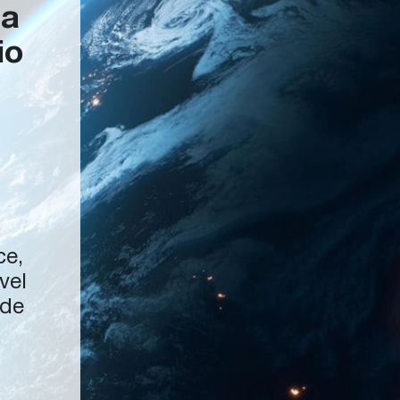
ma
io
ce,
vel
 de
e of