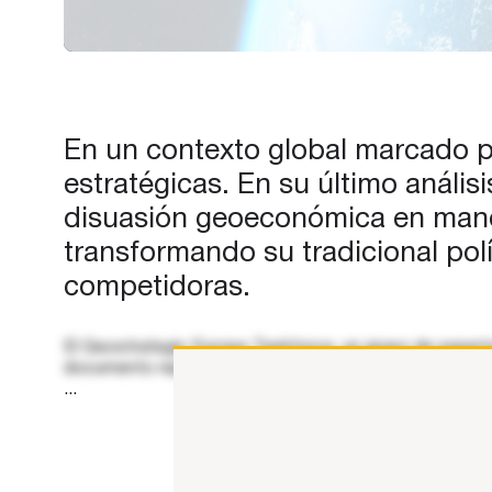
Power. Ese documento represe
un gran paso adelante en el de
de los últimos meses sobre la
situación geoestratégica en Eu
y la capacidad del Viejo
En un contexto global marcado po
Continente…
estratégicas. En su último anális
disuasión geoeconómica en manos
transformando su tradicional pol
competidoras.
El Geostrategic Europe Taskforce, un grupo de expert
documento representa un gran paso adelante en el deb
...