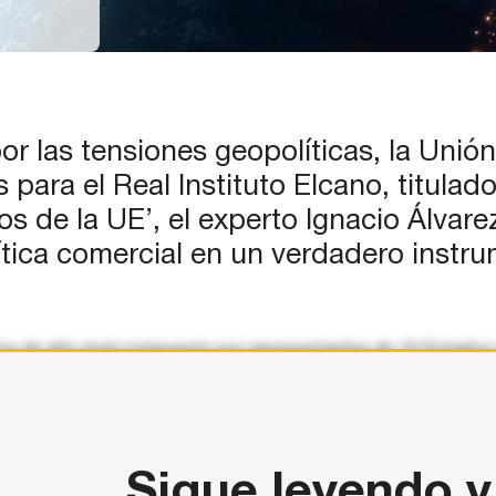
nta
bate
ropa
r las tensiones geopolíticas, la Unió
is para el Real Instituto Elcano, titul
 de la UE’, el experto Ignacio Álvare
ítica comercial en un verdadero instru
os de alto nivel compuesto por representantes de 10 Estados 
ate de los últimos meses sobre la situación geoestratégica e
Sigue leyendo y