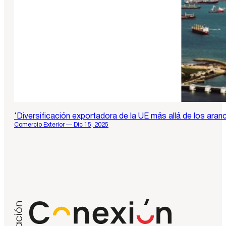
‘Diversificación exportadora de la UE más allá de los aran
Comercio Exterior — Dic 15, 2025