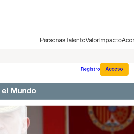
Personas
Talento
Valor
Impacto
Aco
Registro
Acceso
n el Mundo