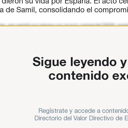
 dieron su vida por España. El acto cen
da de Samil, consolidando el compromi
ias, que asistió por primera vez al acto central del DIFAS, pres
 de
Sigue leyendo y
contenido ex
Regístrate y accede a contenido
Directorio del Valor Directivo de