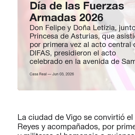
Día de las Fuerzas
Armadas 2026
D​on Felipe y Doña Letizia, junto
Princesa de Asturias, que asist
por primera vez al acto central 
DIFAS, presidieron el acto
celebrado en la avenida de Sam
en Vigo (Pontevedra). A su lleg
Casa Real — Jun 03, 2026
la avenida, y tras ser escoltado
el Escuadrón de Escolta Real d
Guardia Real, recibieron el…
La ciudad de Vigo se convirtió e
Reyes y acompañados, por primera