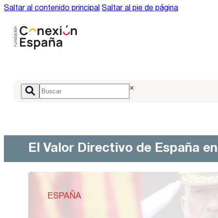
Saltar al contenido principal
Saltar al pie de página
×
El Valor Directivo de España e
ESPAÑA