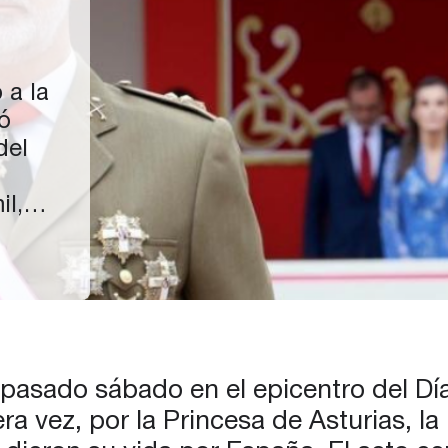
 a la
ió
del
il,
ada a
s por
e la
l pasado sábado en el epicentro del Dí
 vez, por la Princesa de Asturias, la