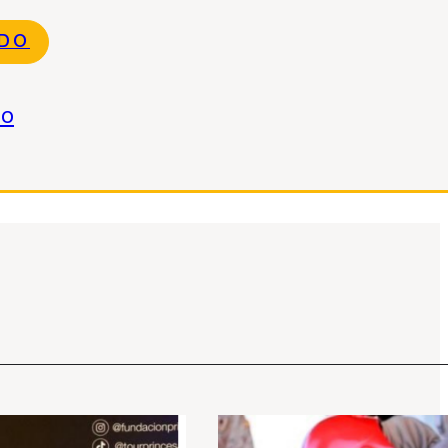
NDO
do