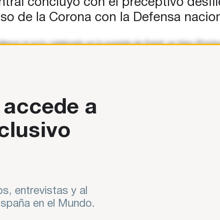
tral concluyó con el preceptivo desfile
so de la Corona con la Defensa nacion
idieron el acto celebrado en la avenida de Samil, en Vigo (Pontev
 accede a
clusivo
s, entrevistas y al
 España en el Mundo.