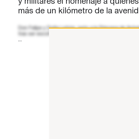
y militares el homenaje a quienes
más de un kilómetro de la aveni
D​on Felipe y Doña Letizia, junto a la Princesa de Astur
tras ser escoltados por el Escuadrón de Escolta Real
...