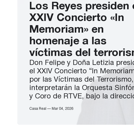
Los Reyes presiden 
XXIV Concierto «In
Memoriam» en
homenaje a las
víctimas del terrori
Don Felipe y Doña Letizia presi
el XXIV Concierto “In Memoria
por las Víctimas del Terrorismo
interpretarán la Orquesta Sinfó
y Coro de RTVE, bajo la direcci
de Carlos Miguel Prieto,
Casa Real — Mar 04, 2026
interpretará el War Requiem, Op
de Benjamin Britten (1913–1976)
Participarán como solistas Mir