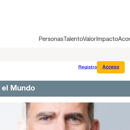
Personas
Talento
Valor
Impacto
Aco
Registro
Acceso
n el Mundo