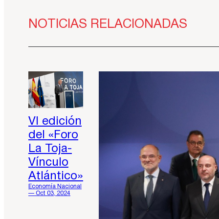
NOTICIAS RELACIONADAS
VI edición
del «Foro
La Toja-
Vínculo
Atlántico»
Economía Nacional
— Oct 03, 2024