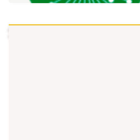
https://www.youtube.com/watch?v=KumCR3yOHeA N. del E.: 
original aquí.