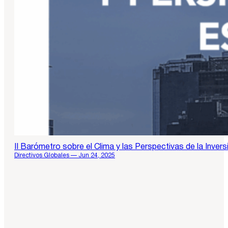
II Barómetro sobre el Clima y las Perspectivas de la Inve
Directivos Globales — Jun 24, 2025