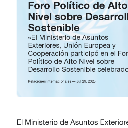
Foro Político de Alto
Nivel sobre Desarrol
Sostenible
«El Ministerio de Asuntos
Exteriores, Unión Europea y
Cooperación participó en el Fo
Político de Alto Nivel sobre
Desarrollo Sostenible celebrad
Nueva York con una de delegac
Relaciones Internacionales — Jul 29, 2025
española, encabezada por la
secretaria de Estado de
Cooperación Internacional, Eva
Granados Galiano, que fue la
encargada de defender unas
El Ministerio de Asuntos Exterior
Naciones Unidas más eficaces,