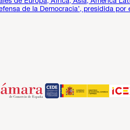
les de Europa, África, Asia, América Lati
efensa de la Democracia’, presidida por 