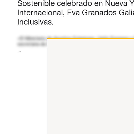
Sostenible celebrado en Nueva Y
coordinadas e inclusivas…
Internacional, Eva Granados Gal
inclusivas.
«El Ministerio de Asuntos Exteriores, Unión Europea y
secretaria de Estado de Cooperación Internacional, E
...