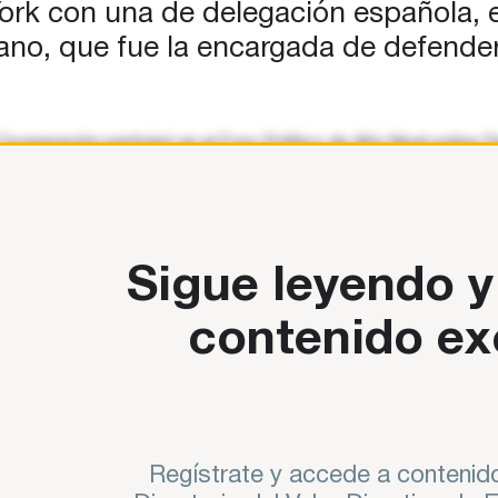
ork con una de delegación española, 
iano, que fue la encargada de defend
 Cooperación participó en el Foro Político de Alto Nivel sobr
va Granados Galiano, que fue la encargada de defender unas 
Sigue leyendo y
contenido ex
Regístrate y accede a contenido