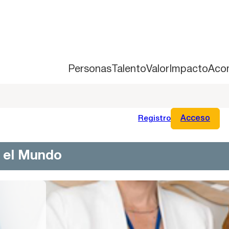
Personas
Talento
Valor
Impacto
Aco
Registro
Acceso
n el Mundo