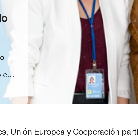
lo
ro
o en
ión
es, Unión Europea y Cooperación partic