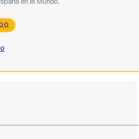
 España en el Mundo.
NDO
do