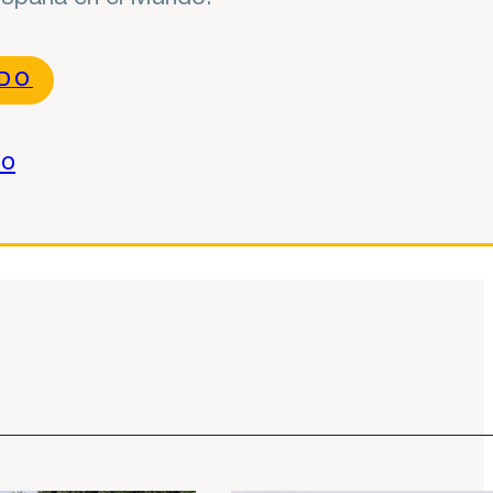
NDO
do