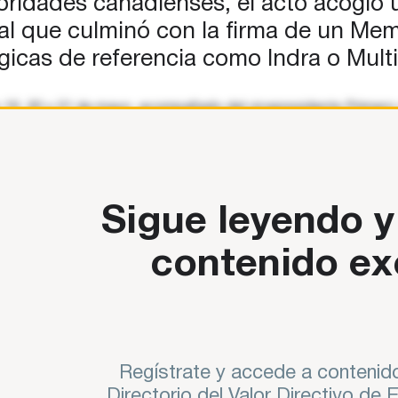
ridades canadienses, el acto acogió u
icial que culminó con la firma de un 
gicas de referencia como Indra o Mult
ías 19, 20 y 21 de mayo, acompañado del vicepresidente Primer
rnacional MacDonald-Cartier de Ottawa, el Rey fue recibido
Sigue leyendo y
contenido ex
Regístrate y accede a contenido
Directorio del Valor Directivo de