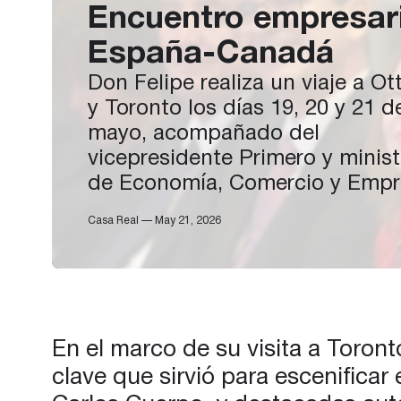
Encuentro empresari
España-Canadá
Don Felipe realiza un viaje a O
y Toronto los días 19, 20 y 21 d
mayo, acompañado del
vicepresidente Primero y minist
de Economía, Comercio y Empr
Carlos Cuerpo, así como por u
Casa Real — May 21, 2026
amplia delegación empresarial
española. A su llegada al
Aeropuerto Internacional
MacDonald-Cartier de Ottawa, 
Rey fue recibido por el ministro
En el marco de su visita a Toron
Transportes…
clave que sirvió para escenifica