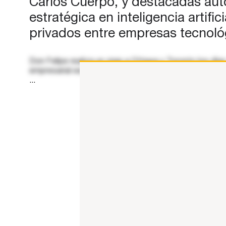
Carlos Cuerpo, y destacadas auto
estratégica en inteligencia artif
privados entre empresas tecnoló
Don Felipe realiza un viaje a Ottawa y Toronto los d
empresarial española. A su llegada al Aeropuerto Inte
...