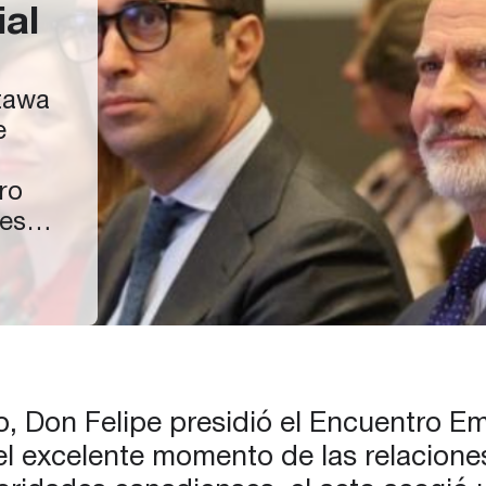
al
ttawa
e
ro
esa,
na
el
 de
to, Don Felipe presidió el Encuentro 
r el excelente momento de las relacion