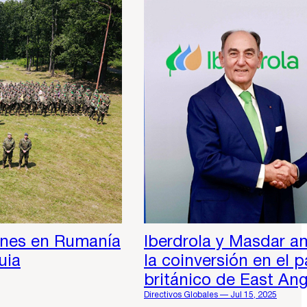
iones en Rumanía
Iberdrola y Masdar a
uia
la coinversión en el 
británico de East An
Directivos Globales — Jul 15, 2025