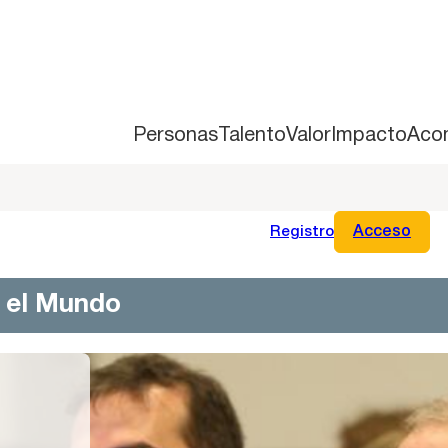
Personas
Talento
Valor
Impacto
Aco
Registro
Acceso
n el Mundo