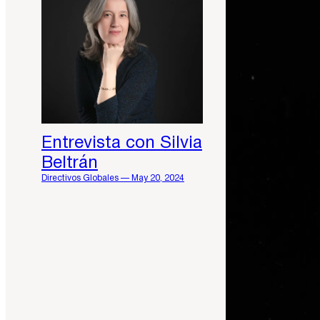
Entrevista con Silvia
Beltrán
Directivos Globales — May 20, 2024