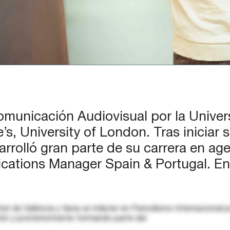
municación Audiovisual por la Univers
s, University of London. Tras iniciar s
arrolló gran parte de su carrera en ag
cations Manager Spain & Portugal. E
t de València y tiene un máster en Periodismo Internacional po
ón y posteriormente formando parte del