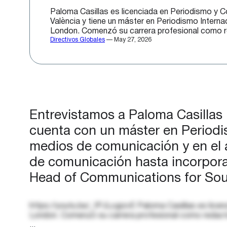
Paloma Casillas es licenciada en Periodismo y Co
València y tiene un máster en Periodismo Internac
London. Comenzó su carrera profesional como re
Directivos Globales
— May 27, 2026
medios de comunicación y posteriormente forma
[…]
Entrevistamos a Paloma Casillas 
cuenta con un máster en Periodism
medios de comunicación y en el á
de comunicación hasta incorpor
Head of Communications for Sou
https://youtu.be/_fPJLcgizvE Paloma Casillas es licenc
London. Comenzó su carrera profesional como redacto
...