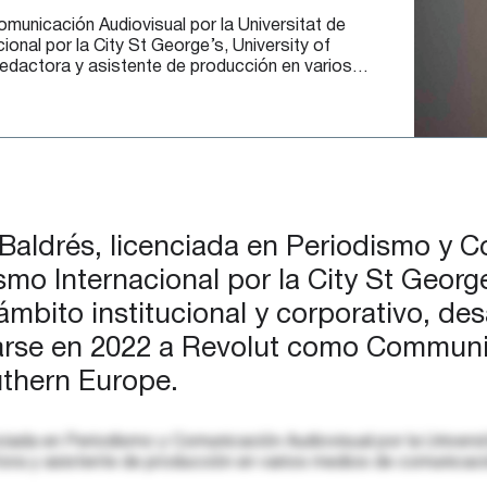
municación Audiovisual por la Universitat de
ional por la City St George’s, University of
dactora y asistente de producción en varios
ndo parte del Gabinete de Prensa del Senado y
Baldrés, licenciada en Periodismo y Co
o Internacional por la City St George’
mbito institucional y corporativo, des
arse en 2022 a Revolut como Communi
thern Europe.
iada en Periodismo y Comunicación Audiovisual por la Universita
ra y asistente de producción en varios medios de comunicaci