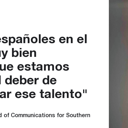
españoles en el
y bien
que estamos
l deber de
zar ese talento"
d of Communications for Southern