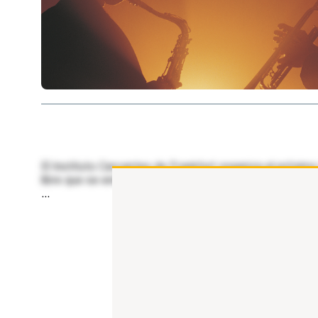
El Instituto Cervantes de Frankfurt organiza el próximo
libre que se enmarca dentro de la programación estiva
...