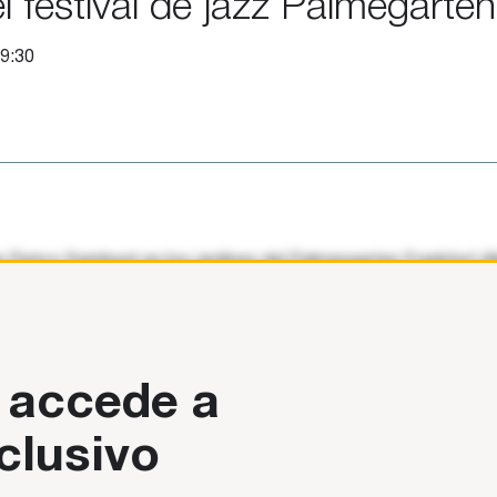
 festival de jazz Palmegarten
19:30
 de Perico Sambeat en los jardines del Palmengarten Frankfurt (A
 accede a
clusivo