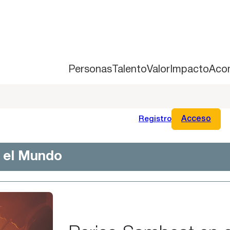
Personas
Talento
Valor
Impacto
Aco
Registro
Acceso
n el Mundo