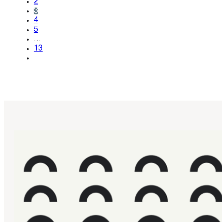
2
3
4
5
…
13