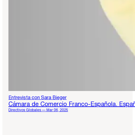
Entrevista con Sara Bieger
Cámara de Comercio Franco-Española. Espa
Directivos Globales — Mar 06, 2025