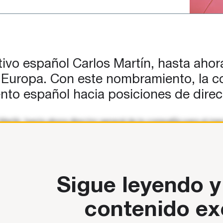
vo español Carlos Martín, hasta ahora
Europa. Con este nombramiento, la com
ento español hacia posiciones de direc
artín, hasta ahora director general de la compañía para el me
 mexicano Jorge Garduño. “En su nuevo puesto, Carlos dirigirá l
Sigue leyendo y
contenido ex