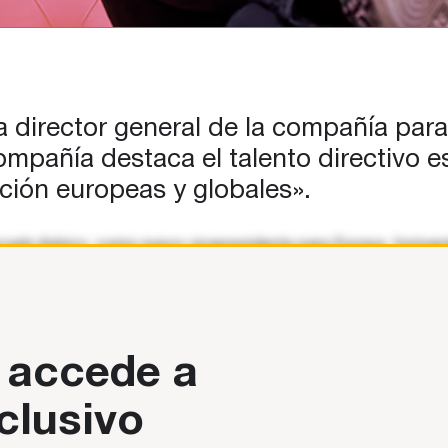
 director general de la compañía para
pañía destaca el talento directivo e
ción europeas y globales».
rcado ibérico, como nuevo vicepresidente para Europa, forman
a estrategia comercial
 accede a
clusivo