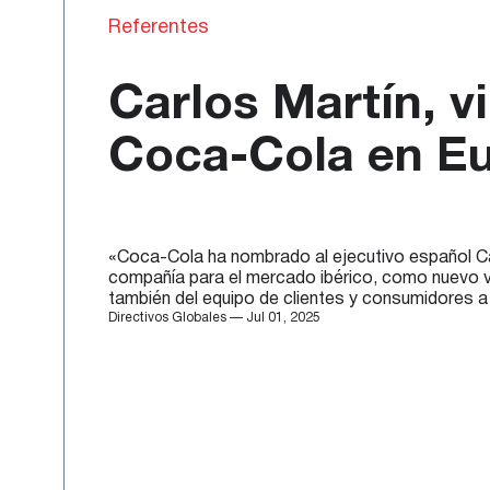
Referentes
Carlos Martín, v
Coca-Cola en E
«Coca-Cola ha nombrado al ejecutivo español Car
compañía para el mercado ibérico, como nuevo v
también del equipo de clientes y consumidores a 
Directivos Globales — Jul 01, 2025
Garduño. “En su nuevo puesto, Carlos dirigirá la
Europa”, dice […]