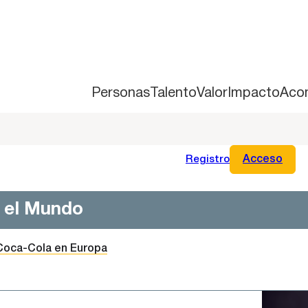
Personas
Talento
Valor
Impacto
Aco
Registro
Acceso
n el Mundo
 Coca-Cola en Europa