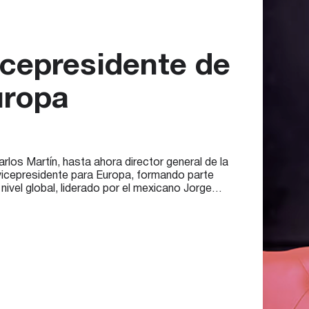
icepresidente de
uropa
los Martín, hasta ahora director general de la
icepresidente para Europa, formando parte
nivel global, liderado por el mexicano Jorge
 estrategia comercial de Coca-Cola para