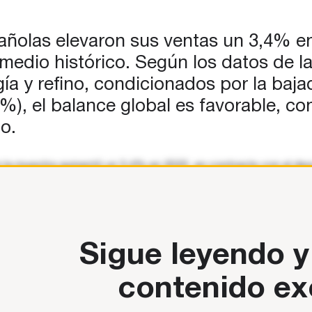
el
o,
olas elevaron sus ventas un 3,4% en 20
edio histórico. Según los datos de la
ía y refino, condicionados por la baja
,5%), el balance global es favorable,
o.
en la muestra aumentó un 3,4% en 2025, en contraste con el de
se redujo un 1% lastrada por la marcada caída del subsector del
Sigue leyendo y
contenido ex