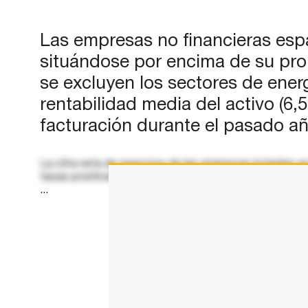
lastrada por la marcada caída d
subsector del refino de petróle
Las empresas no financieras españ
que descendió…
situándose por encima de su prom
se excluyen los sectores de energ
rentabilidad media del activo (6
facturación durante el pasado añ
La cifra neta de negocios de las empresas incluidas 
tasas positivas, salvo la industria, cuya facturación 
...