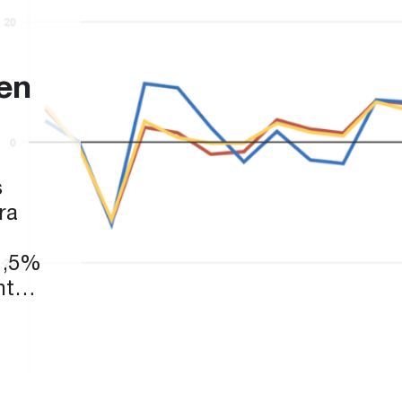
en
s
ra
1,5%
nte
ya