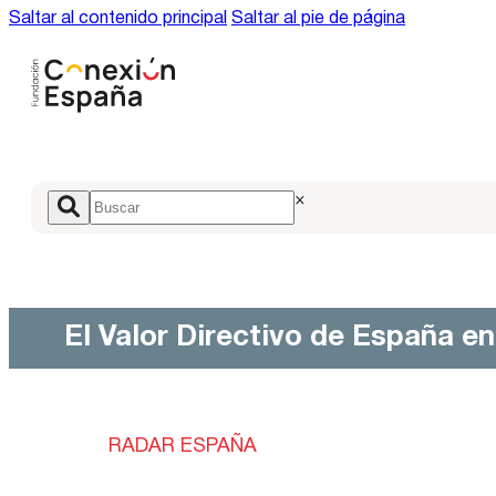
Saltar al contenido principal
Saltar al pie de página
×
El Valor Directivo de España e
RADAR ESPAÑA