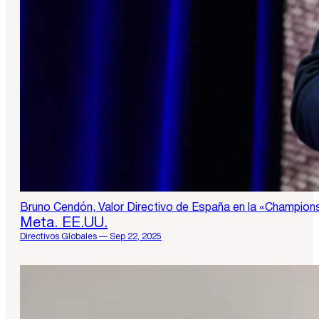
Bruno Cendón, Valor Directivo de España en la «Champions
Meta. EE.UU.
Directivos Globales — Sep 22, 2025