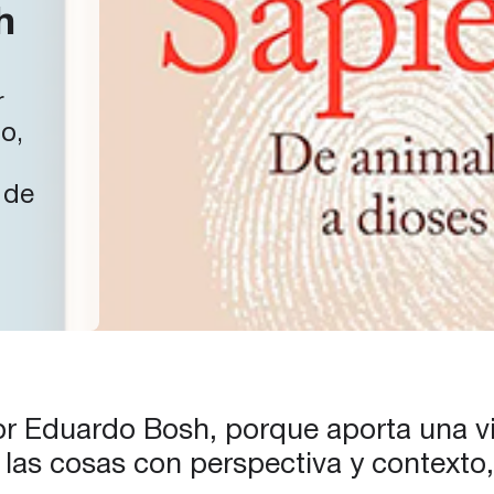
h
r
o,
 de
rque
ón
der…
por Eduardo Bosh, porque aporta una v
 las cosas con perspectiva y contexto,