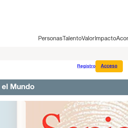
Personas
Talento
Valor
Impacto
Aco
Registro
Acceso
n el Mundo