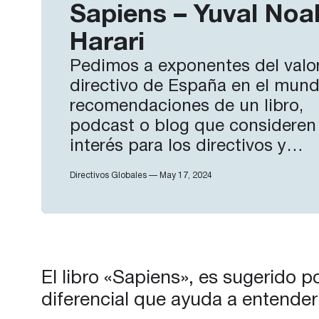
Sapiens – Yuval Noa
Harari
Pedimos a exponentes del valo
directivo de España en el mund
recomendaciones de un libro,
podcast o blog que consideren
interés para los directivos y
profesionales españoles en el
Directivos Globales — May 17, 2024
mundo. El libro «Sapiens», es
sugerido por Eduardo Bosh, po
aporta una visión de la evoluci
del ser humano absolutamente
diferencial que ayuda a enten
El libro «Sapiens», es sugerido 
diferencial que ayuda a entender