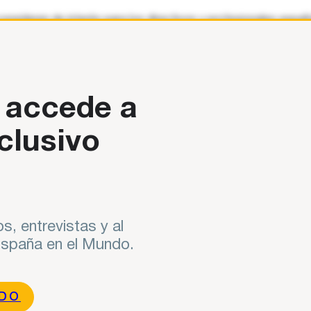
sideren de interés para los directivos y profesionales español
 accede a
clusivo
s, entrevistas y al
 España en el Mundo.
NDO