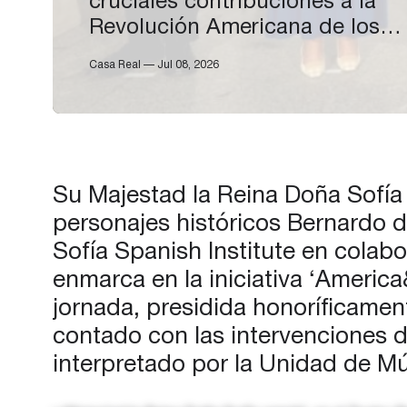
cruciales contribuciones a la
Revolución Americana de los
históricos personajes ‘Bernard
Casa Real — Jul 08, 2026
Gálvez’ y ‘Francisco de Saavedr
organizada por el Queen Sofía
Spanish Institute, en colaborac
con la Academia de las Ciencia
las Artes Militares y…
Su Majestad la Reina Doña Sofía h
personajes históricos Bernardo d
Sofía Spanish Institute en colabo
enmarca en la iniciativa ‘Americ
jornada, presidida honoríficamen
contado con las intervenciones 
interpretado por la Unidad de Mú