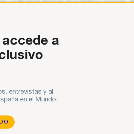
iones a la Revolución Americana de los históricos personajes ‘
 accede a
clusivo
s, entrevistas y al
 España en el Mundo.
NDO