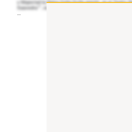
u Majestad la Reina Doña Sofía asistió, en el Teatro R
Saavedra’”, organizada por el Queen Sofía Spanish Ins
...