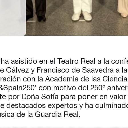
o de
a’”,
ión
s y
a asistido en el Teatro Real a la conf
e Gálvez y Francisco de Saavedra a la
ración con la Academia de las Ciencias
a&Spain250’ con motivo del 250º anive
te por Doña Sofía para poner en valor 
de destacados expertos y ha culminado
sica de la Guardia Real.