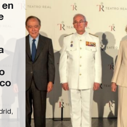
 en
e
a
o
sco
drid,