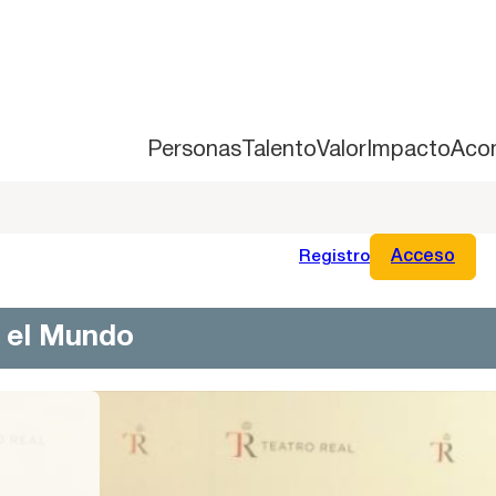
Personas
Talento
Valor
Impacto
Aco
Registro
Acceso
n el Mundo