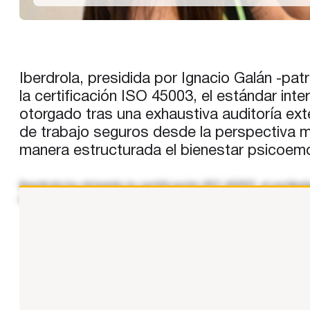
Iberdrola, presidida por Ignacio Galán -pa
la certificación ISO 45003, el estándar inte
otorgado tras una exhaustiva auditoría ex
de trabajo seguros desde la perspectiva me
manera estructurada el bienestar psicoemoc
Iberdrola ha obtenido la certificación ISO 45003, el estánda
externa llevado a cabo por LRQA, una de las principales en
...