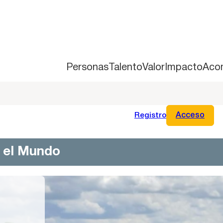
Personas
Talento
Valor
Impacto
Aco
Registro
Acceso
n el Mundo