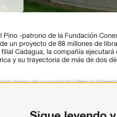
es
de
al
del Pino -patrono de la Fundación Cone
…
de un proyecto de 88 millones de libr
filial Cadagua, la compañía ejecutará 
drica y su trayectoria de más de dos 
ucturas, llevará a cabo la renovación de la Planta de Tratamie
 empresa conjunta (joint venture) integrada por Ferrovial Constr
Sigue leyendo y