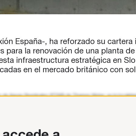
xión España-, ha reforzado su cartera 
as para la renovación de una planta d
esta infraestructura estratégica en S
décadas en el mercado británico con so
nto de Aguas Residuales (PTAR) de Thames Water, en la localida
ucción y Cadagua, su
 accede a