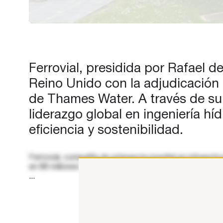
proyecto, valorado en 88 millon
de libras, se ejecutará a través 
una empresa conjunta (joint
venture) integrada por Ferrovial
Construcción y Cadagua, su fili
Ferrovial, presidida por Rafael 
especializada en proyectos de
Reino Unido con la adjudicación 
de Thames Water. A través de su 
liderazgo global en ingeniería hí
eficiencia y sostenibilidad.
Ferrovial, compañía de referencia mundial en infraestr
en 88 millones de libras, se ejecutará a través de una
...