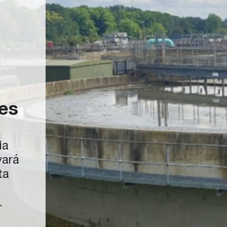
es
ia
vará
ta
. El