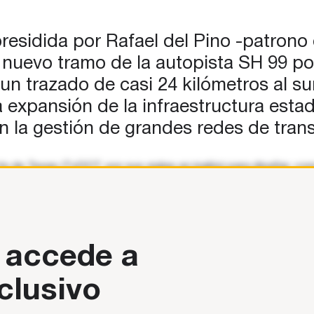
residida por Rafael del Pino -patrono
nuevo tramo de la autopista SH 99 por
un trazado de casi 24 kilómetros al s
la expansión de la infraestructura est
n la gestión de grandes redes de tran
e de Texas (TxDOT, por sus siglas en inglés) para diseñar, cons
es de dólares, contempla
 accede a
clusivo