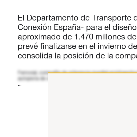
cerca de 1.470 millones de dóla
contempla un trazado de casi
El Departamento de Transporte de
Conexión España- para el diseño
aproximado de 1.470 millones de 
prevé finalizarse en el invierno 
consolida la posición de la comp
Ferrovial, compañía de referencia mundial en infraestr
autopista de circunvalación SH 99, al sureste de Hous
...