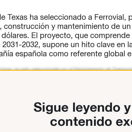
res,
 24…
 Texas ha seleccionado a Ferrovial, p
, construcción y mantenimiento de un 
dólares. El proyecto, que comprende 
de 2031-2032, supone un hito clave en 
añía española como referente global e
ucturas, ha sido seleccionada por el Departamento de Transport
ton, en Texas. El proyecto, valorado en cerca de 1.470 millon
Sigue leyendo y
contenido ex