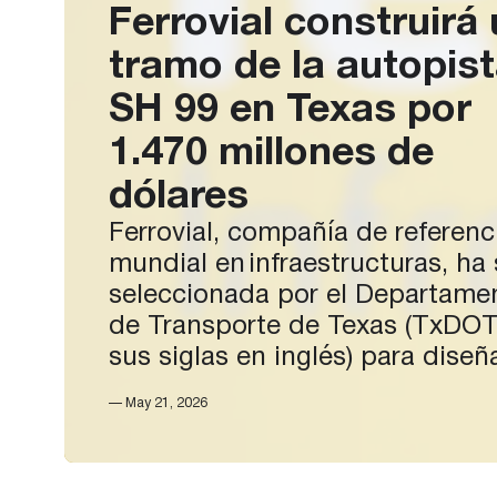
Ferrovial construirá
tramo de la autopis
SH 99 en Texas por
1.470 millones de
dólares
Ferrovial, compañía de referenc
mundial en infraestructuras, ha
seleccionada por el Departame
de Transporte de Texas (TxDOT
sus siglas en inglés) para diseña
construir y mantener el tramo B
— May 21, 2026
1 de la autopista de circunvala
SH 99, al sureste de Houston, 
Texas. El proyecto, valorado en