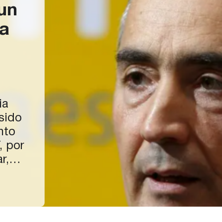
 un
ta
ia
 sido
nto
, por
r,
-
ción
en