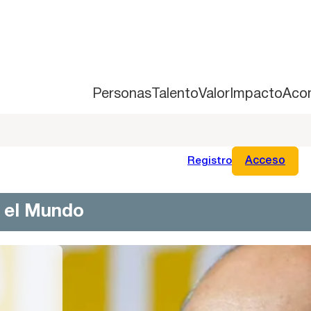
Personas
Talento
Valor
Impacto
Aco
Registro
Acceso
n el Mundo