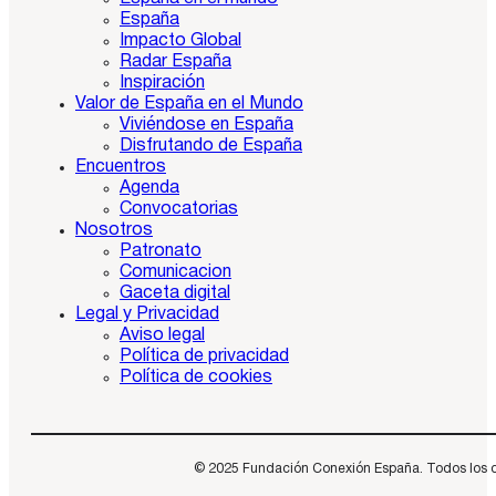
España
Impacto Global
Radar España
Inspiración
Valor de España en el Mundo
Viviéndose en España
Disfrutando de España
Encuentros
Agenda
Convocatorias
Nosotros
Patronato
Comunicacion
Gaceta digital
Legal y Privacidad
Aviso legal
Política de privacidad
Política de cookies
© 2025 Fundación Conexión España. Todos los dere