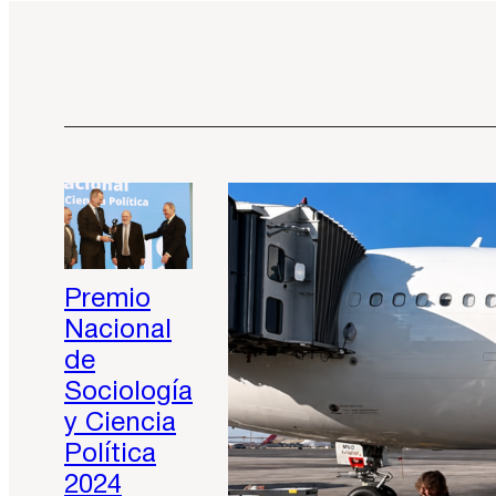
Premio
Nacional
de
Sociología
y Ciencia
Política
2024