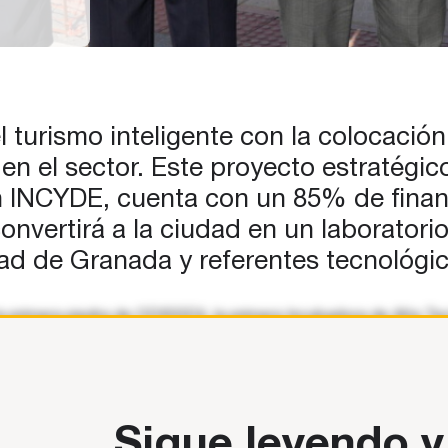
nte
á
el turismo inteligente con la colocaci
 en el sector. Este proyecto estratégi
 INCYDE, cuenta con un 85% de finan
onvertirá a la ciudad en un laboratorio
ad de Granada y referentes tecnológi
 primera piedra de ODISSEA, la primera Incubadora de Alta Tecn
miento. ODISSEA está impulsada por la Cámara de Comercio d
Sigue leyendo y