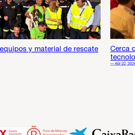
Cerca d
 equipos y material de rescate
tecnol
— Abr 22, 202