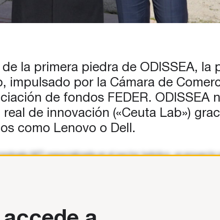
ón de la primera piedra de ODISSEA, la
co, impulsado por la Cámara de Comerc
ciación de fondos FEDER. ODISSEA no
 real de innovación («Ceuta Lab») grac
cos como Lenovo o Dell.
ología (IAT) especializada en el sector turístico, un proyecto
e
 accede a