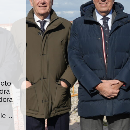
acto
edra
dora
ico,