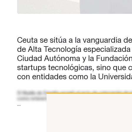
posiciona a Ceuta como refere
en innovación, tecnología y
emprendimiento. ODISSEA est
impulsada por la Cámara de
Comercio de Ceuta, la Ciudad
Ceuta se sitúa a la vanguardia d
Autónoma de…
de Alta Tecnología especializada
Ciudad Autónoma y la Fundación
startups tecnológicas, sino que c
con entidades como la Universid
El Muelle de España acogió el acto de colocación de la
como referente en innovación, tecnología y emprendi
...