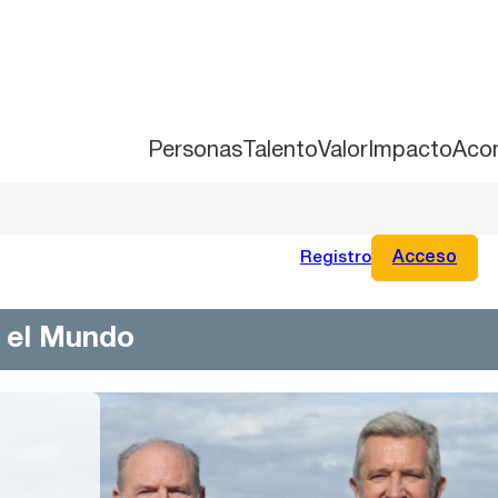
Personas
Talento
Valor
Impacto
Aco
Registro
Acceso
n el Mundo