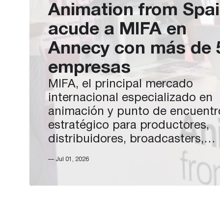
Animation from Spa
acude a MIFA en
Annecy con más de 
empresas
MIFA, el principal mercado
internacional especializado en
animación y punto de encuentr
estratégico para productores,
distribuidores, broadcasters,
plataformas, inversores y estud
— Jul 01, 2026
de todo el mundo, se celebra e
Annecy (Francia) del 23 al 26 de
junio.La delegación española,
impulsada por ICEX bajo el