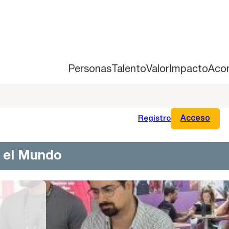
Personas
Talento
Valor
Impacto
Aco
Registro
Acceso
n el Mundo