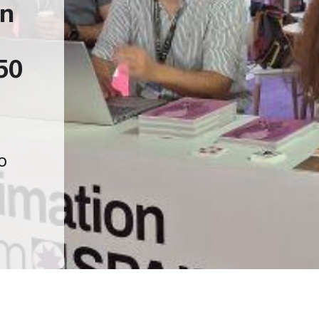
in
50
o
ios
n