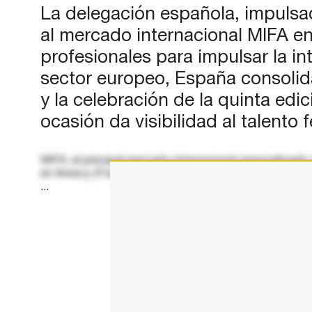
paraguas de Animation from Sp
La delegación española, impulsa
está integrada por más de 50
al mercado internacional MIFA e
empresas y…
profesionales para impulsar la in
sector europeo, España consolida
y la celebración de la quinta edi
ocasión da visibilidad al talent
MIFA, el principal mercado internacional especializad
en Annecy (Francia) del 23 al 26 de junio.La delegació
...