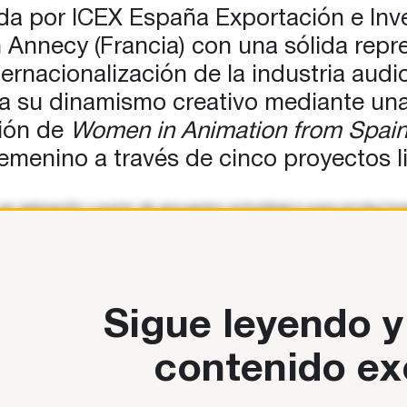
ain,
da por ICEX España Exportación e Inv
n Annecy (Francia) con una sólida rep
ternacionalización de la industria audi
 su dinamismo creativo mediante una d
ción de
Women in Animation from Spai
o femenino a través de cinco proyectos
o en animación y punto de encuentro estratégico para productor
n española, impulsada por ICEX bajo el paraguas de Animation f
Sigue leyendo y
contenido ex