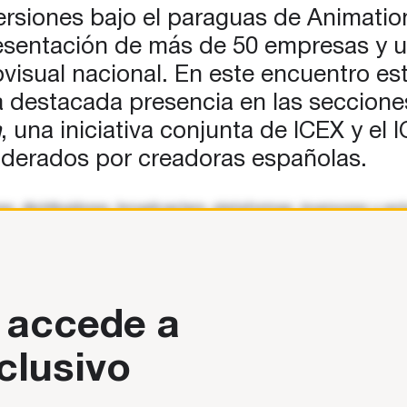
ersiones bajo el paraguas de Animatio
resentación de más de 50 empresas y 
ovisual nacional. En este encuentro est
estacada presencia en las secciones o
n
, una iniciativa conjunta de ICEX y el
 liderados por creadoras españolas.
es, distribuidores, broadcasters, plataformas, inversores y es
rom Spain, está integrada
 accede a
clusivo