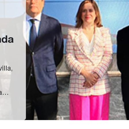
nda
lla,
a
uevos
e