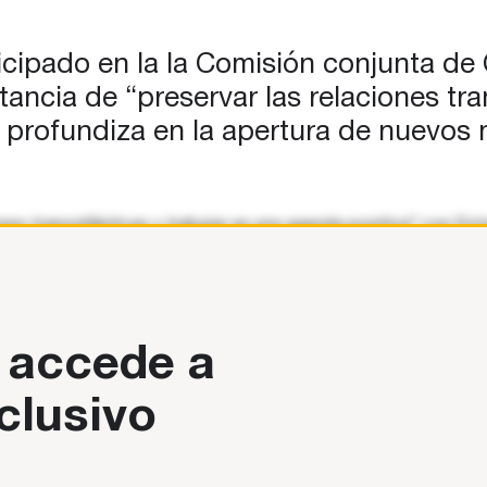
icipado en la la Comisión conjunta de
ncia de “preservar las relaciones tra
e profundiza en la apertura de nuevo
nes transatlánticas y trabajar en una agenda positiva” con Es
njunta de
 accede a
clusivo