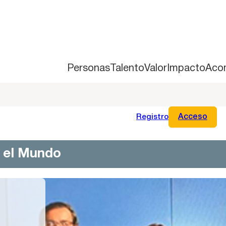
Personas
Talento
Valor
Impacto
Aco
Registro
Acceso
n el Mundo