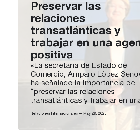
Preservar las
relaciones
transatlánticas y
trabajar en una age
positiva
«La secretaria de Estado de
Comercio, Amparo López Senovi
ha señalado la importancia de
“preservar las relaciones
transatlánticas y trabajar en un
agenda positiva” con Estados
Relaciones Internacionales — May 29, 2025
Unidos, al tiempo que se
profundiza en la apertura de n
mercados con Tratados de Libr