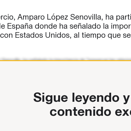
n la
o e
rcio, Amparo López Senovilla, ha part
a…
e España donde ha señalado la importa
” con Estados Unidos, al tiempo que s
novilla, ha señalado la importancia de “preservar las relacio
tados de Libre Comercio. En su intervención en la Comisión co
Sigue leyendo y
contenido ex