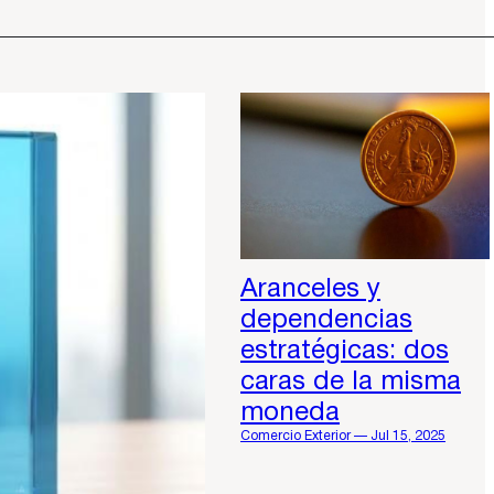
Aranceles y
dependencias
estratégicas: dos
caras de la misma
moneda
Comercio Exterior — Jul 15, 2025