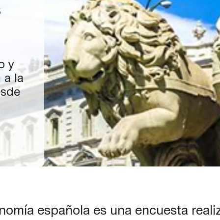
s
o y
 a la
esde
onomía española es una encuesta reali