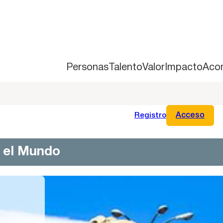
Personas
Talento
Valor
Impacto
Aco
Registro
Acceso
n el Mundo