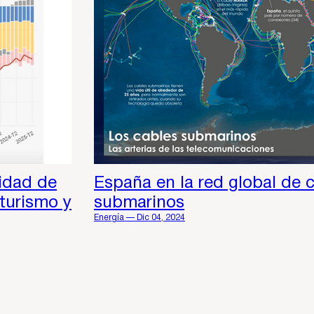
idad de
España en la red global de 
 turismo y
submarinos
Energía — Dic 04, 2024