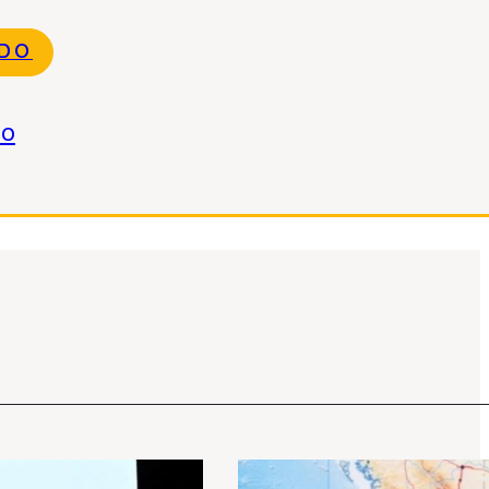
NDO
do