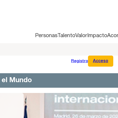
Personas
Talento
Valor
Impacto
Aco
Registro
Acceso
n el Mundo