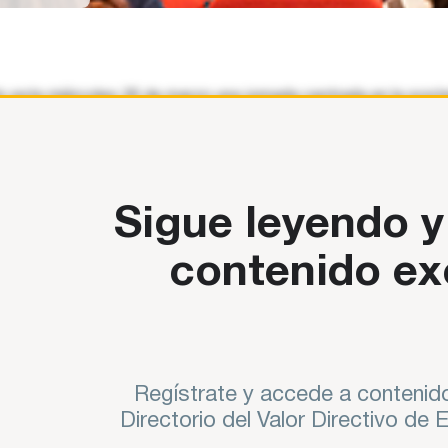
des
este miércoles 26 de marzo una jornada centrada en la sostenib
ha
 «Sostenibilidad y Debida Diligencia: Retos y Oportunidades par
obre…
Sigue leyendo y
contenido ex
Regístrate y accede a contenido
Directorio del Valor Directivo de