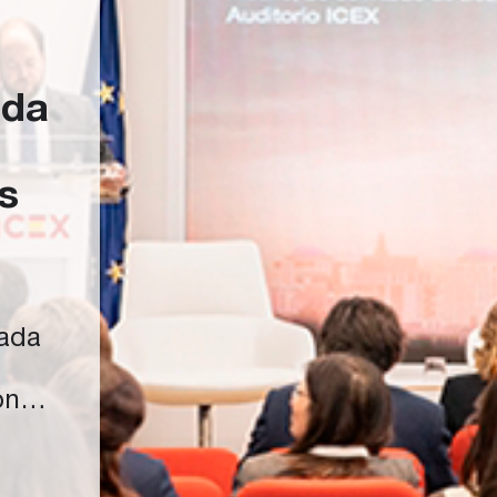
ida
s
nada
ón
a,
con
l