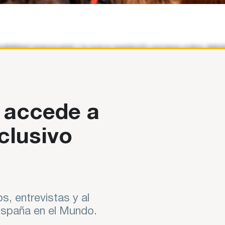
ilidad empresarial y la nueva regulación europea sobre debida
a la Empresa Internacionalizada», la jornada ha
 accede a
clusivo
s, entrevistas y al
 España en el Mundo.