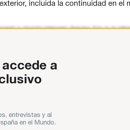
xterior, incluida la continuidad en e
ando su situación patrimonial y financiera. Esto se vio refle
o, a pesar de esta
 accede a
clusivo
s, entrevistas y al
 España en el Mundo.