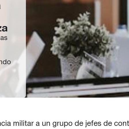
a
za
las
ando
 en
en un
us
o, a
e,
ncia militar a un grupo de jefes de co