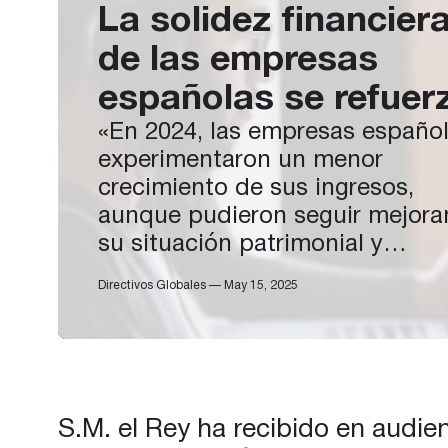
La solidez financier
de las empresas
españolas se refuer
«En 2024, las empresas españo
experimentaron un menor
crecimiento de sus ingresos,
aunque pudieron seguir mejor
su situación patrimonial y
financiera. Esto se vio reflejado
Directivos Globales — May 15, 2025
su capacidad de financiación, 
proceso de desapalancamiento
sostenido y en el aumento de s
activos financieros. Sin embarg
pesar de esta posición favorabl
S.M. el Rey ha recibido en audie
del impulso del…