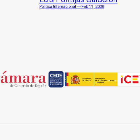
Luis Pontijas Calderón
Política Internacional — Feb 11, 2026