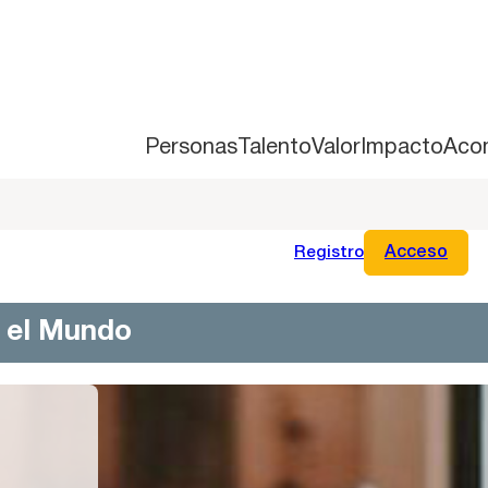
Personas
Talento
Valor
Impacto
Aco
Registro
Acceso
n el Mundo