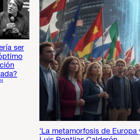
ría ser
óptimo
ción
vada?
24
‘La metamorfosis de Europa y 