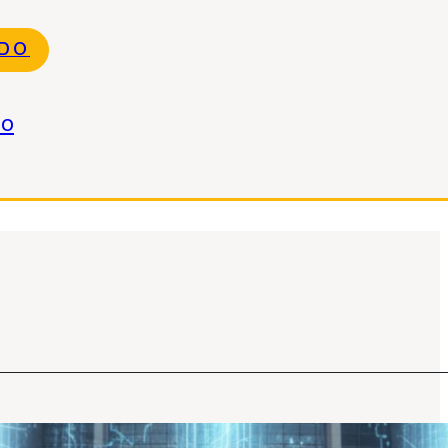
NDO
do