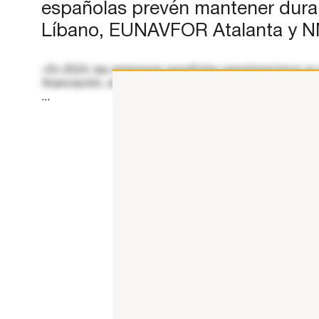
españolas prevén mantener durant
Líbano, EUNAVFOR Atalanta y NM
«En 2024, las empresas españolas experimentaron un me
financiación, en un proceso de desapalancamiento sos
...