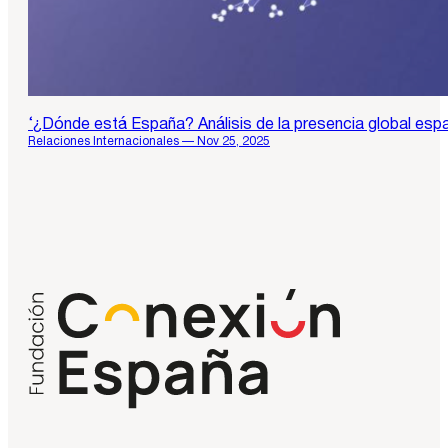
‘¿Dónde está España? Análisis de la presencia global españ
Relaciones Internacionales — Nov 25, 2025