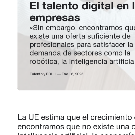
El talento digital en 
empresas
«Sin embargo, encontramos qu
existe una oferta suficiente de
profesionales para satisfacer la
demanda de sectores como la
robótica, la inteligencia artificial
economía de datos o la
Talento y RRHH — Ene 16, 2025
ciberseguridad. El sector TIC e
motor de desarrollo que impuls
productividad, la innovación y l
competitividad generando emp
de alta calidad, con una tasa 
La UE estima que el crecimiento 
encontramos que no existe una of