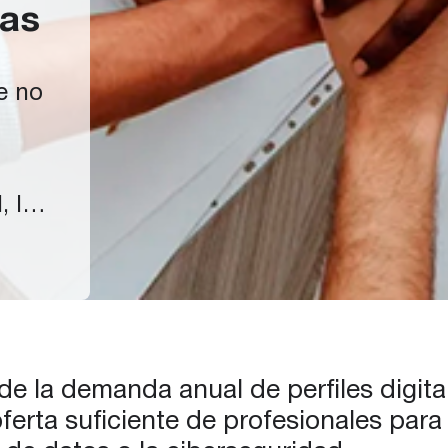
las
e no
, la
s un
a la
a
leo
de…
de la demanda anual de perfiles digit
erta suficiente de profesionales para 