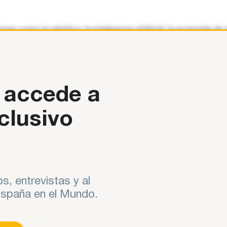
 como la robótica, la inteligencia artificial, la economía de 
ta
 accede a
clusivo
s, entrevistas y al
 España en el Mundo.