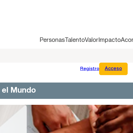
Personas
Talento
Valor
Impacto
Aco
Registro
Acceso
n el Mundo