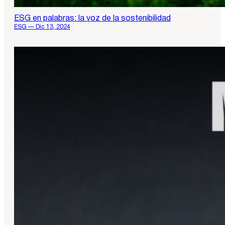
ESG en palabras: la voz de la sostenibilidad
ESG — Dic 13, 2024