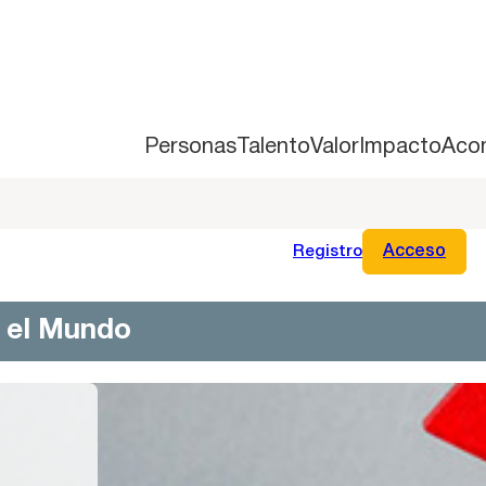
Personas
Talento
Valor
Impacto
Aco
Registro
Acceso
n el Mundo