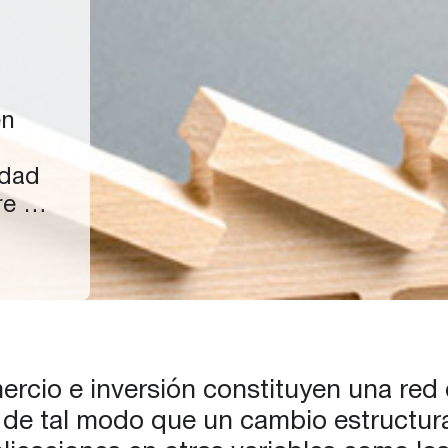
en
idad
e sí,
”
s
s de
mercio e inversión constituyen una re
de…
í, de tal modo que un cambio estructu