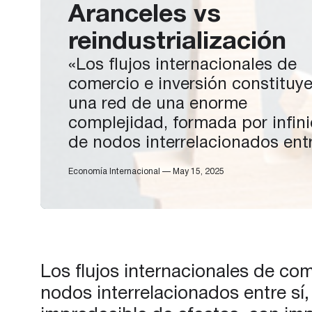
Aranceles vs
reindustrialización
«Los flujos internacionales de
comercio e inversión constituy
una red de una enorme
complejidad, formada por infin
de nodos interrelacionados entr
de tal modo que un cambio
Economía Internacional — May 15, 2025
estructural en este “ecosistema
desencadenará una sucesión
impredecible de efectos, con
implicaciones en otras variable
como los tipos de cambio, tipo
Los flujos internacionales de co
interés, etc. El resultado final 
nodos interrelacionados entre s