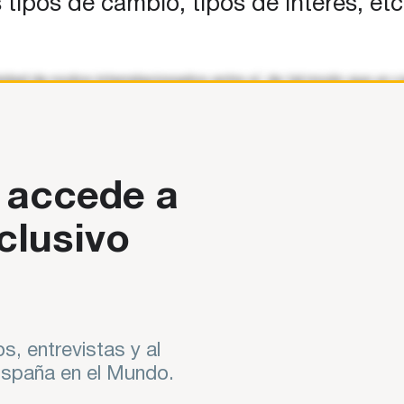
tipos de cambio, tipos de interés, etc
idad de nodos interrelacionados entre sí, de tal modo que un c
pos de cambio, tipos de interés,
 accede a
clusivo
s, entrevistas y al
 España en el Mundo.