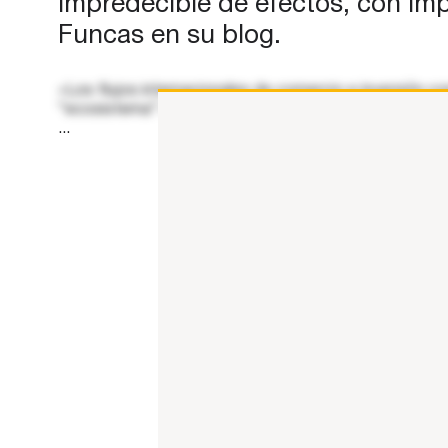
impredecible de efectos, con impl
Funcas en su blog.
«Los flujos internacionales de comercio e inversión co
“ecosistema” desencadenará una sucesión impredecible
...