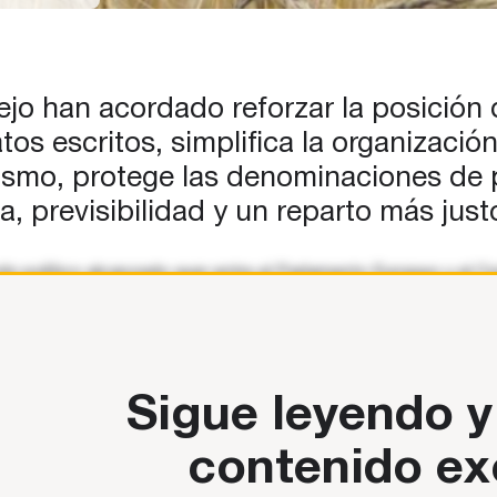
as de
tos
n de
jo han acordado reforzar la posición d
tos escritos, simplifica la organizaci
smo, protege las denominaciones de pr
 previsibilidad y un reparto más justo
 político alcanzado ayer entre el Parlamento Europeo y el Con
s disposiciones relacionadas de la política agrícola de la U
Sigue leyendo y
contenido ex