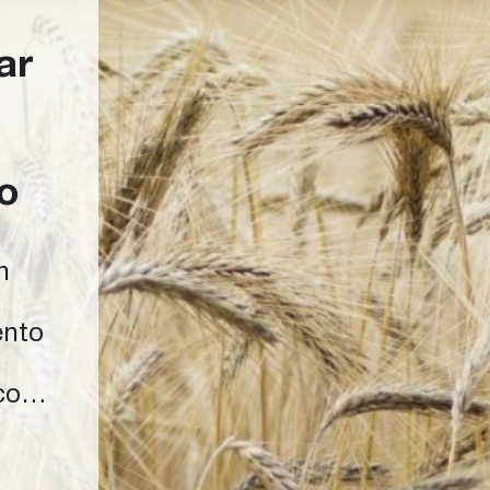
ar
o
n
ento
cos
cado