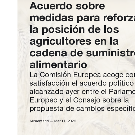
Acuerdo sobre
medidas para reforz
la posición de los
agricultores en la
cadena de suministr
alimentario
La Comisión Europea acoge co
satisfacción el acuerdo político
alcanzado ayer entre el Parlam
Europeo y el Consejo sobre la
propuesta de cambios específi
a la legislación que regula
Alimentario — Mar 11, 2026
la organización común del mer
de productos agrícolas (OMC) y