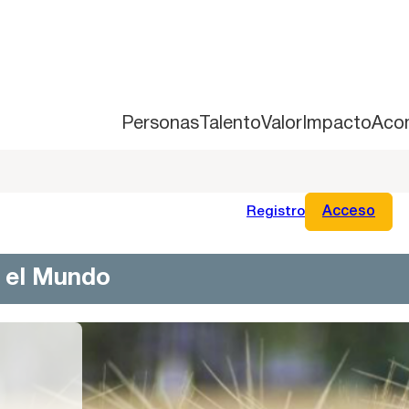
Personas
Talento
Valor
Impacto
Aco
Registro
Acceso
n el Mundo