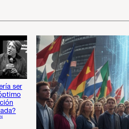
ría ser
óptimo
ción
vada?
24