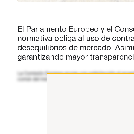
otras disposiciones relacionad
la política agrícola de la UE. Es
cambios fortalecerán la posició
El Parlamento Europeo y el Conse
los agricultores…
normativa obliga al uso de contra
desequilibrios de mercado. Asimi
garantizando mayor transparencia,
La Comisión Europea acoge con satisfacción el acuerdo
común del mercado de productos agrícolas (OMC) y otra
...