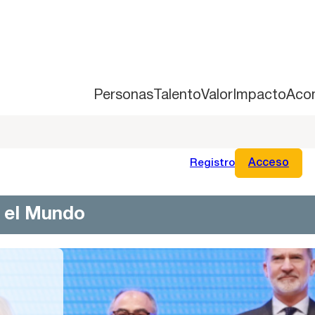
Personas
Talento
Valor
Impacto
Aco
Registro
Acceso
n el Mundo