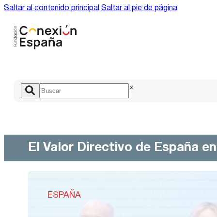
Saltar al contenido principal
Saltar al pie de página
×
El Valor Directivo de España e
ESPAÑA