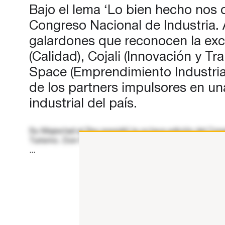
Bajo el lema ‘Lo bien hecho nos 
Congreso Nacional de Industria. 
galardones que reconocen la exc
(Calidad), Cojali (Innovación y 
Space (Emprendimiento Industrial
de los partners impulsores en un
industrial del país.
Su Majestad el Rey presidió la octava edición del Cong
Turismo. Don Felipe fue recibido a su llegada por el mi
...