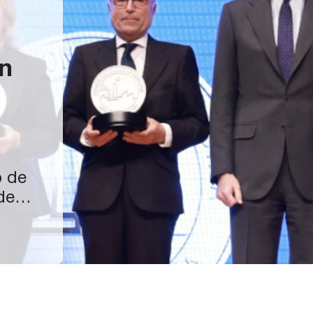
en
o de
de
erio
ipe