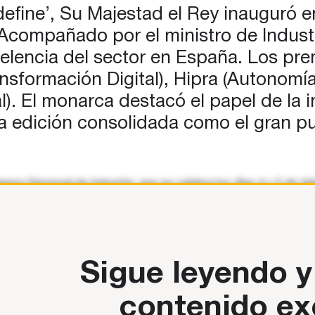
define’, Su Majestad el Rey inauguró e
Acompañado por el ministro de Industr
elencia del sector en España. Los pr
Transformación Digital), Hipra (Autono
). El monarca destacó el papel de la 
a edición consolidada como el gran p
reso Nacional de Industria, que se celebra los días 4 y 5 de feb
nistro de
Sigue leyendo y
contenido ex