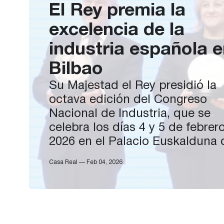
El Rey premia la
excelencia de la
industria española 
Bilbao
Su Majestad el Rey presidió la
octava edición del Congreso
Nacional de Industria, que se
celebra los días 4 y 5 de febrer
2026 en el Palacio Euskalduna 
Bilbao, organizado por el Minist
Casa Real — Feb 04, 2026
de Industria y Turismo. Don Fel
fue recibido a su llegada por el
ministro de Industria y Turismo,
Jordi Hereu;…