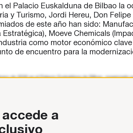
n el Palacio Euskalduna de Bilbao la o
ia y Turismo, Jordi Hereu, Don Felipe 
emiados de este año han sido: Manufa
mía Estratégica), Moeve Chemicals (Imp
industria como motor económico clave y
unto de encuentro para la modernizaci
rero de 2026 en el Palacio Euskalduna de Bilbao, organizado por
 accede a
clusivo