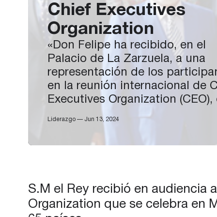
Chief Executives
Organization
«Don Felipe ha recibido, en el
Palacio de La Zarzuela, a una
representación de los participa
en la reunión internacional de C
Executives Organization (CEO),
acudió a la audiencia encabez
Liderazgo — Jun 13, 2024
por su presidente mundial, Tim
Brown. Chief Executives
Organization (CEO) es una
organización educativa compue
por 1.900 miembros de 65 paíse
S.M el Rey recibió en audiencia a
de la que Timothy…
Organization que se celebra en M