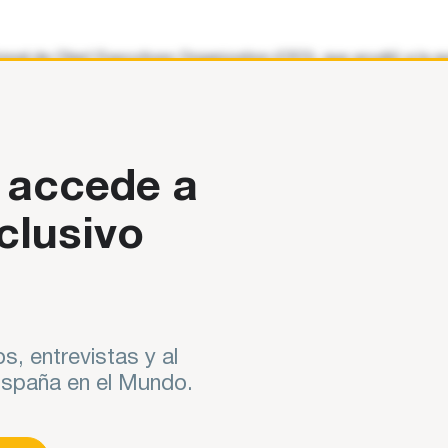
acional de Chief Executives Organization (CEO), que acudió a la
1.900 miembros de 65
 accede a
clusivo
s, entrevistas y al
 España en el Mundo.