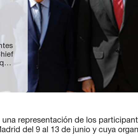
ntes
hief
 que
ada
sta
s,
 una representación de los participant
adrid del 9 al 13 de junio y cuya or