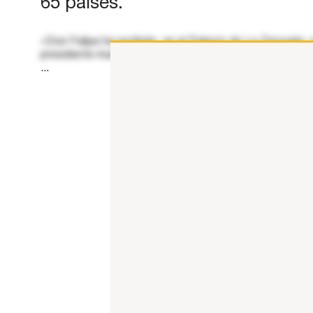
65 países.
«Don Felipe ha recibido, en el Palacio de La Zarzuela,
presidente mundial, Tim Brown. Chief Executives Org
...