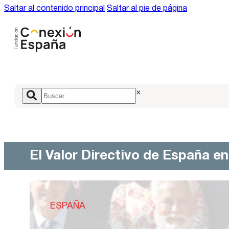
Saltar al contenido principal
Saltar al pie de página
×
El Valor Directivo de España e
ESPAÑA