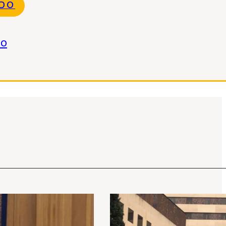
NDO
do