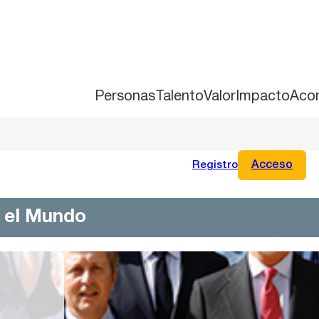
Personas
Talento
Valor
Impacto
Aco
Registro
Acceso
n el Mundo