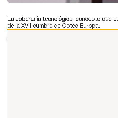
La soberanía tecnológica, concepto que est
de la XVII cumbre de Cotec Europa.
https://www.youtube.com/watch?v=epW6gFBF47s N. del E.: c