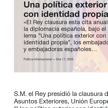
Una política exterior
con identidad propi
«El Rey clausura esta cita anua
la diplomacia española, bajo el
lema “Una política exterior con
identidad propia”, los embajad
y embajadoras españoles
acreditados en todo el mundo
Política Internacional — Ene 17, 2025
reflexionan sobre los retos de l
situación política internacional 
nuevo año con el cierre de la IX
Conferencia de Embajadores y
Embajadoras de España…
S.M. el Rey presidió la clausura
Asuntos Exteriores, Unión Europe