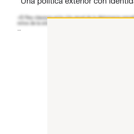
“Una política exterior con identi
«El Rey clausura esta cita anual de la diplomacia esp
retos de la situación política internacional en el nuevo
...