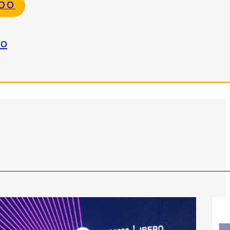
NDO
do