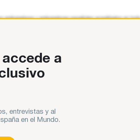
a”, los embajadores y embajadoras españoles acreditados en tod
 accede a
clusivo
s, entrevistas y al
 España en el Mundo.