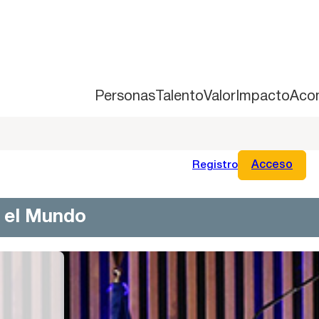
Personas
Talento
Valor
Impacto
Aco
Registro
Acceso
n el Mundo