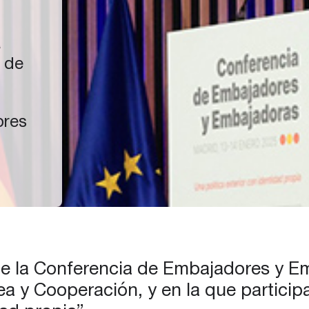
a
l de
ores
a
en el
 de la Conferencia de Embajadores y E
a y Cooperación, y en la que particip