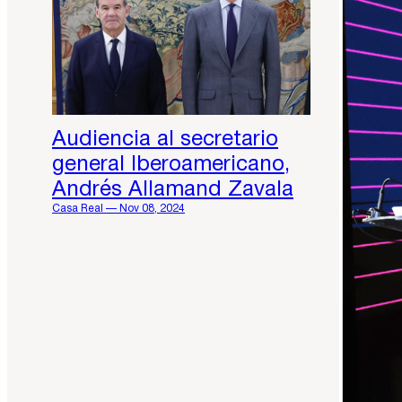
Audiencia al secretario
general Iberoamericano,
Andrés Allamand Zavala
Casa Real — Nov 08, 2024