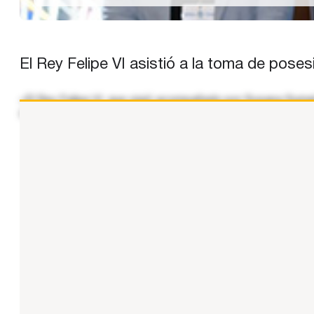
El Rey Felipe VI asistió a la toma de poses
«El Rey Felipe VI, que viajó acompañado por Susana Sumelz
del Uruguay, Yamandú Orsi. Tras su llegada, Don Felipe m
...